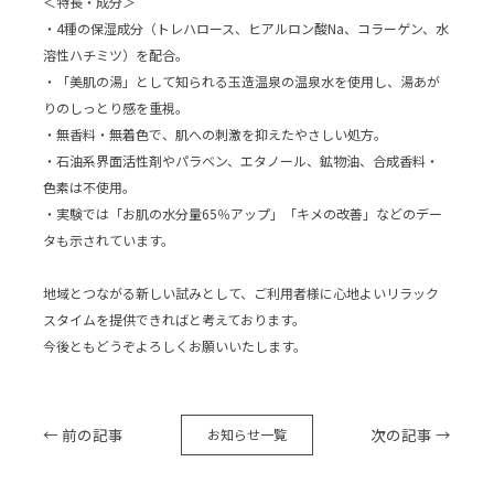
＜特長・成分＞
・4種の保湿成分（トレハロース、ヒアルロン酸Na、コラーゲン、水
溶性ハチミツ）を配合。
・「美肌の湯」として知られる玉造温泉の温泉水を使用し、湯あが
りのしっとり感を重視。
・無香料・無着色で、肌への刺激を抑えたやさしい処方。
・石油系界面活性剤やパラベン、エタノール、鉱物油、合成香料・
色素は不使用。
・実験では「お肌の水分量65％アップ」「キメの改善」などのデー
タも示されています。
地域とつながる新しい試みとして、ご利用者様に心地よいリラック
スタイムを提供できればと考えております。
今後ともどうぞよろしくお願いいたします。
← 前の記事
次の記事 →
お知らせ一覧